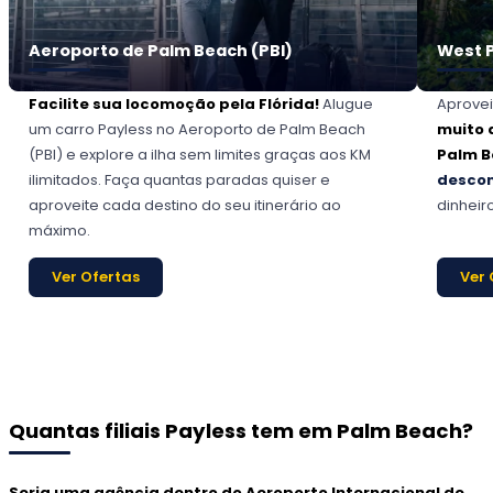
Aeroporto de Palm Beach (PBI)
West 
Facilite sua locomoção pela Flórida!
Alugue
Aprovei
um carro Payless no Aeroporto de Palm Beach
muito 
(PBI) e explore a ilha sem limites graças aos KM
Palm 
ilimitados. Faça quantas paradas quiser e
desco
aproveite cada destino do seu itinerário ao
dinheiro
máximo.
Ver Ofertas
Ver 
Quantas filiais Payless tem em Palm Beach?
Seria uma agência dentro do Aeroporto Internacional de