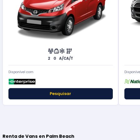
2
0
A/C
A/T
Disponível com
Disponív
Pesquisar
Renta de Vans en Palm Beach