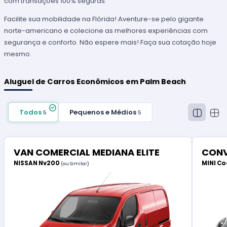
com transações 100% seguras.
Facilite sua mobilidade na Flórida! Aventure-se pelo gigante
norte-americano e colecione as melhores experiências com
segurança e conforto. Não espere mais! Faça sua cotação hoje
mesmo.
Aluguel de Carros Econômicos em Palm Beach
Todos
Pequenos e Médios
5
5
VAN COMERCIAL MEDIANA ELITE
CONV
NISSAN Nv200
MINI Co
(ou Similar)