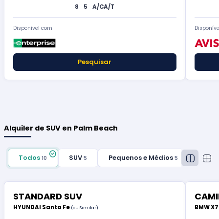
8
5
A/C
A/T
Disponível com
Disponív
Pesquisar
Alquiler de SUV en Palm Beach
Todos
SUV
Pequenos e Médios
10
5
5
STANDARD SUV
CAMI
HYUNDAI Santa Fe
BMW X
(ou Similar)