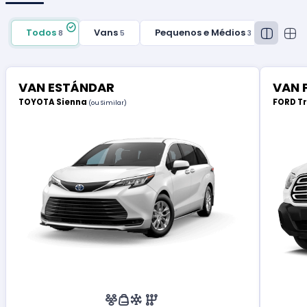
Todos
Vans
Pequenos e Médios
8
5
3
VAN ESTÁNDAR
VAN 
TOYOTA Sienna
FORD T
(ou Similar)