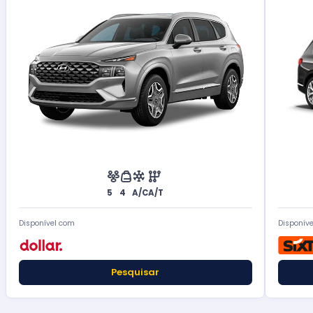
5
4
A/C
A/T
Disponível com
Disponív
Pesquisar