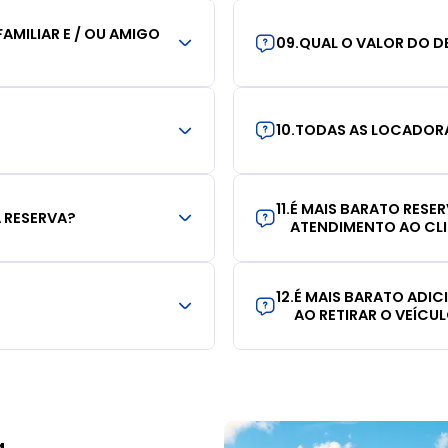
AMILIAR E / OU AMIGO
09
.
QUAL O VALOR DO D
10
.
TODAS AS LOCADORA
11
.
É MAIS BARATO RESE
 RESERVA?
ATENDIMENTO AO CL
12
.
É MAIS BARATO ADI
AO RETIRAR O VEÍCU
a