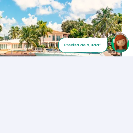
Precisa de ajuda?
Inicie sua chamada
Los Angeles
+1 (310) 356-6932
ou