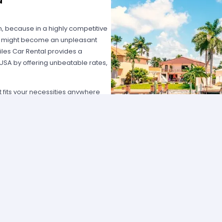
on, because in a highly competitive
hat might become an unpleasant
les Car Rental provides a
 USA by offering unbeatable rates,
at fits your necessities anywhere
e major rental agencies, such as
ustomers broadly recognize us
he most affordable prices; we
quick and easy.
one of our agents and we will
e the best available rate. Our
you can choose the category that
ype of vehicle and budget.
cross several cities and states can
 and sophisticated vehicle for his