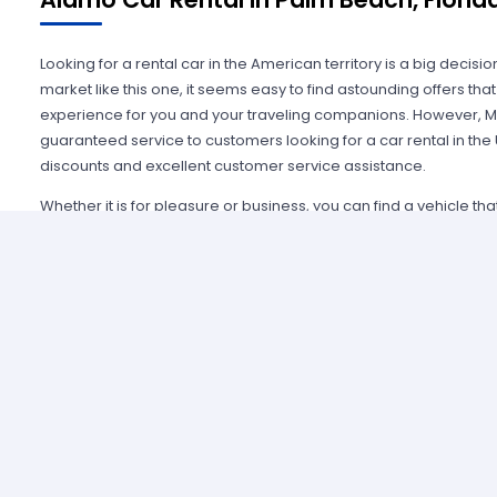
Looking for a rental car in the American territory is a big decisi
market like this one, it seems easy to find astounding offers t
experience for you and your traveling companions. However, Mi
guaranteed service to customers looking for a car rental in the
discounts and excellent customer service assistance.
Whether it is for pleasure or business, you can find a vehicle th
within the fifty states, always having the support from any of th
Alamo USA, Hertz USA or Avis USA, just to mention a few. Our c
because we guarantee an enjoyable experience and some of t
manage simple requirements to rent and the entire process is 
Renting a car in United States was never this easy; just contact 
provide all the information you may need to select a car and tak
allied agencies have extensive and diverse vehicle fleets, so 
best fulfills your expectations regarding passenger capacity, t
For example, a big family that wants to start a road trip going a
pick a van or a minivan, a senior executive looking for a modern