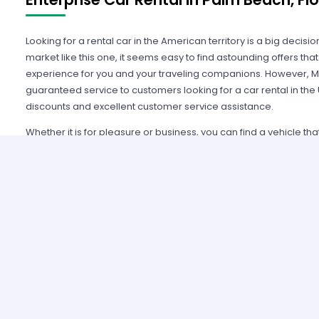
Looking for a rental car in the American territory is a big decisi
market like this one, it seems easy to find astounding offers t
experience for you and your traveling companions. However, Mi
guaranteed service to customers looking for a car rental in the
discounts and excellent customer service assistance.
Whether it is for pleasure or business, you can find a vehicle th
within the fifty states, always having the support from any of th
Alamo USA, Hertz USA or Avis USA, just to mention a few. Our c
because we guarantee an enjoyable experience and some of t
manage simple requirements to rent and the entire process is 
Renting a car in United States was never this easy; just contact 
provide all the information you may need to select a car and tak
allied agencies have extensive and diverse vehicle fleets, so 
best fulfills your expectations regarding passenger capacity, t
For example, a big family that wants to start a road trip going a
pick a van or a minivan, a senior executive looking for a modern