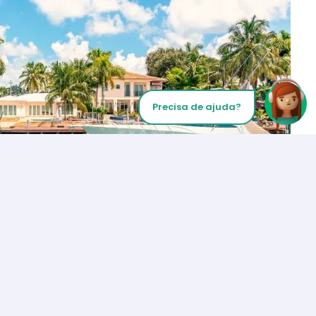
Precisa de ajuda?
Inicie sua chamada
Los Angeles
+1 (310) 356-6932
ou