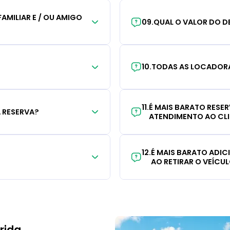
AMILIAR E / OU AMIGO
09
.
QUAL O VALOR DO D
10
.
TODAS AS LOCADORA
11
.
É MAIS BARATO RESE
 RESERVA?
ATENDIMENTO AO CL
12
.
É MAIS BARATO ADI
AO RETIRAR O VEÍCU
rida