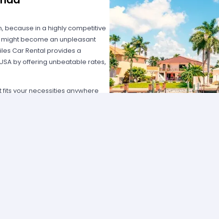
on, because in a highly competitive
hat might become an unpleasant
les Car Rental provides a
 USA by offering unbeatable rates,
at fits your necessities anywhere
e major rental agencies, such as
ustomers broadly recognize us
he most affordable prices; we
quick and easy.
one of our agents and we will
e the best available rate. Our
you can choose the category that
ype of vehicle and budget.
cross several cities and states can
 and sophisticated vehicle for his