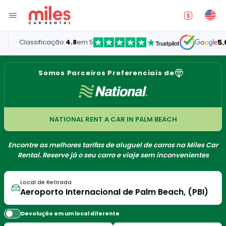
Classificação:
4.8
em 5
5.0
Somos Parceiros Preferenciais de
NATIONAL RENT A CAR IN PALM BEACH
Encontre as melhores tarifas de aluguel de carros na Miles Car
Rental. Reserve já o seu carro e viaje sem inconvenientes
Local de Retirada
Devolução em um local diferente