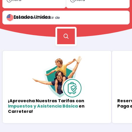
Estados Unidos
Licencia de Conducir de
Reserv
¡Aprovecha Nuestras Tarifas con
Paga 
Impuestos y Asistencia Básica
en
Carretera!