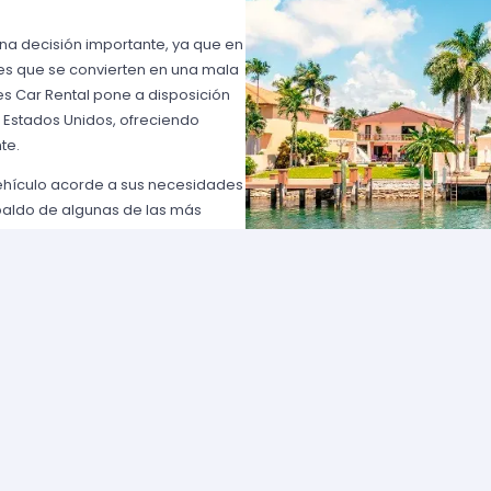
una decisión importante, ya que en
es que se convierten en una mala
s Car Rental pone a disposición
n Estados Unidos, ofreciendo
te.
vehículo acorde a sus necesidades
paldo de algunas de las más
 USA o Avis USA, sólo por
entes norteamericanos porque
y favorables; los requisitos para
lemente comuníquese con uno de
d solicite para elegir un auto y
entan con flotas de vehículos muy
ía que cumpla con sus
aje por diferentes estados puede