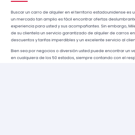
Buscar un carro de alquiler en el territorio estadounidense es 
un mercado tan amplio es fácil encontrar ofertas deslumbrant
experiencia para usted y sus acompañantes. Sin embargo, Mile
de su clientela un servicio garantizado de alquiler de carros e
descuentos y tarifas imperdibles y un excelente servicio al clien
Bien sea por negocios o diversión usted puede encontrar un 
en cualquiera de los 50 estados, siempre contando con el res
importantes agencias de alquiler, tales como Alamo USA, Hertz
mencionar algunas. Gozamos de prestigio entre nuestros cli
aseguramos una grata experiencia y condiciones de servicio mu
rentar son pocos y el proceso es sencillo y ágil.
Alquilar un auto en Estados Unidos nunca fue tan fácil, simp
nuestros agentes y le brindaremos toda la información que uste
tomar la mejor tarifa disponible. Nuestras agencias aliadas cu
completas y variadas para que usted pueda elegir la categor
necesidades de capacidad, estilo y presupuesto.
Por ejemplo, una familia numerosa que decide organizar un vi