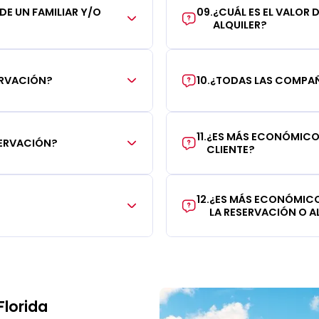
 DE UN FAMILIAR Y/O
09
.
¿CUÁL ES EL VALOR 
ALQUILER?
ERVACIÓN?
10
.
¿TODAS LAS COMPAÑÍ
11
.
¿ES MÁS ECONÓMICO 
SERVACIÓN?
CLIENTE?
12
.
¿ES MÁS ECONÓMICO
LA RESERVACIÓN O AL
Florida