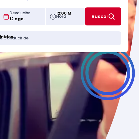
12:00 M
Devolución
Hora
Buscar
Unidos
de Conducir de