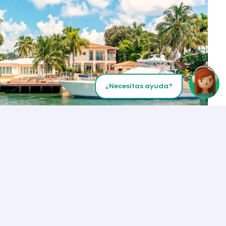
¿Necesitas ayuda?
Inicia tu Llamada
Los Angeles
+1 (310) 356-6932